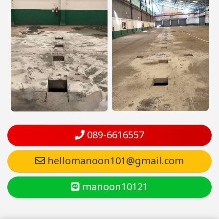
089-6616557
hellomanoon101@gmail.com
manoon10121